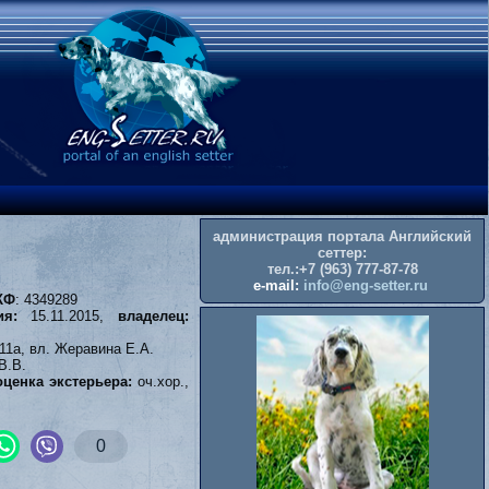
администрация портала Английский
сеттер:
тел.:+7 (963) 777-87-78
e-mail:
info@eng-setter.ru
КФ
: 4349289
ия:
15.11.2015,
владелец:
11а, вл. Жеравина Е.А.
В.В.
ценка экстерьера:
оч.хор.,
0