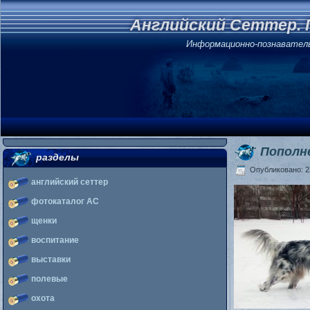
Английский Сеттер. 
Информационно-познавател
Пополн
разделы
Опубликовано: 22
английский сеттер
фотокаталог АС
щенки
воспитание
выставки
полевые
охота