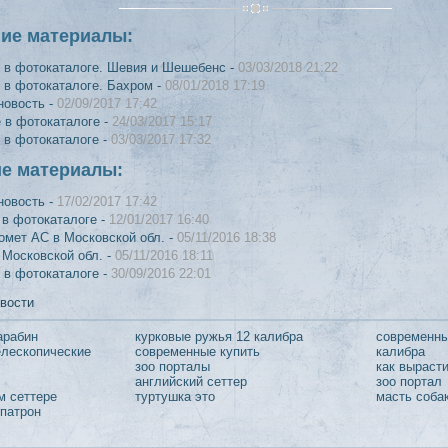
ние материалы:
 в фотокаталоге. Шевия и Шешебенс -
03/03/2018 21:22
 в фотокаталоге. Бахром -
08/01/2018 17:19
новость -
02/09/2017 17:42
 в фотокаталоге -
24/03/2017 15:17
 в фотокаталоге -
03/03/2017 17:32
ие материалы:
новость -
17/02/2017 17:42
 в фотокаталоге -
12/01/2017 16:40
омет АС в Московской обл. -
05/11/2016 18:38
 Московской обл. -
05/11/2016 18:11
 в фотокаталоге -
30/09/2016 22:01
вости
арабин
курковые ружья 12 калибра
современны
лескопические
современные купить
калибра
зоо порталы
как выраст
английский сеттер
зоо портал
м сеттере
туртушка это
масть соба
 патрон