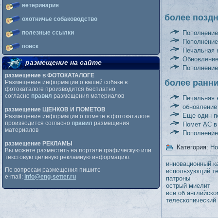
ветеринария
более позд
охотничье собаководство
Пополнение
полезные ссылки
Пополнение
поиск
Печальная 
Обновление
размещение на сайте
Пополнение
размещение в ФОТОКАТАЛОГЕ
более ранн
Размещение информации о вашей собаке в
фотокаталоге производится бесплатно
согласно
правил
размещения материалов
Печальная 
обновление
размещение ЩЕНКОВ И ПОМЕТОВ
Еще один п
Размещение информации о помете в фотокаталоге
производится согласно
правил
размещения
Помет АС в
материалов
Пополнение
размещение РЕКЛАМЫ
Категория:
Но
Вы можете разместить на портале графическую или
текстовую целевую рекламную информацию.
инновационный к
По вопросам размещения пишите
использующий те
e-mail:
info@eng-setter.ru
патроны
острый миелит
все об английско
телескопический