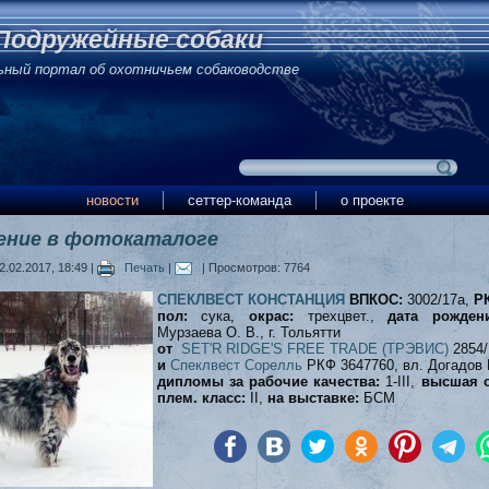
Подружейные собаки
ьный портал об охотничьем собаководстве
новости
сеттер-команда
о проекте
ение в фотокаталоге
.02.2017, 18:49
|
Печать
|
| Просмотров: 7764
СПЕКЛВЕСТ КОНСТАНЦИЯ
ВПКОС:
3002/17а,
Р
пол:
сука,
окрас:
трехцвет.,
дата рожден
Мурзаева О. В., г. Тольятти
от
SET'R RIDGE'S FREE TRADE (ТРЭВИС)
2854/
и
Спеклвест Сорелль
РКФ 3647760, вл. Догадов 
дипломы за рабочие качества:
1-III,
высшая о
плем. класс:
II,
на выставке:
БСМ