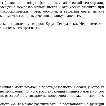
ты (осложнения общеинфекционных заболеваний септицемии,
 смещение межпозвонковых дисков. Токсические миелиты при
Микроскопически – отек оболочек и вещества мозга, мелкие
шков, можно говорить о менингорадикуломиелите.
ская параплегия, синдром Броун-Секара и т.д. Некротические
а на всем его протяжении.
инного мозга возможно вплоть до полного. Собаки, у которых
не происходит полного восстановления спинного мозга но, тем
ких расстройств с синдромом поперечного поражения спинного
ойств 2-4, то можно рассчитывать на восстановление функции