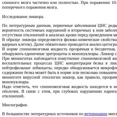
спинного мозга частично или полностью. При поражении 10
поперечного поражения мозга.
Исследование ликвора.
По литературным данным, первичные заболевания ЦНС редко 
вероятность системных нарушений и вторичных к ним заболева
отсутствии отклонений в анализах крови перед проведением м
В образце ликвора определяются физико-химические свойства 
ядерных клеток). Далее обязательно проводится анализ цитог
В норме спинномозговая жидкость прозрачная и бесцветная, 
обнаружить единичные эритроциты и мононуклеары. Ликвор с
При менингитах наблюдается помутнение спинномозговой жи
воспалительных процессах ЦНС концентрация белка в ликв
нейтрофильные лейкоциты, нередко обнаруживается микрофло
содержание белка может быть в норме или несколько повышено
менингите вирусной этиологии ликвор, как правило, прозрач
мононуклеары.
Надо отметить, что спинномозговая жидкость находится в н
оболочек. В связи с этим, при глубоких нарушениях парен
отклонений.
Миелография.
В большинстве литературных источников по
ветеринарии
миел