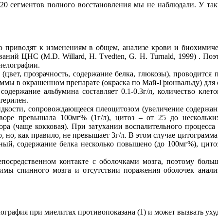
-20 сегментов полного восстановления мы не наблюдали. У та
приводят к изменениям в общем, анализе крови и биохимическо
ний ЦНС (М.D. Willard, H. Tvedten, G. H. Turnald, 1999) . П
иелографии.
(цвет, прозрачность, содержание белка, глюкозы), проводится 
раммы в окрашенном препарате (окраска по Май-Грюнвальду) для
содержание альбумина составляет 0.1-0.3г/л, количество кле
терилен.
дкости, сопровождающееся плеоцитозом (увеличение содержани
оре превышала 100мг% (1г/л), цитоз – от 25 до нескольк
ра (чаще кокковая). При затухании воспалительного процесса 
, но, как правило, не превышает 3г/л. В этом случае цитограм
ный, содержание белка несколько повышено (до 100мг%), цито
епосредственном контакте с оболочками мозга, поэтому боль
химы спинного мозга и отсутствии поражения оболочек анал
ография при миелитах противопоказана (1) и может вызвать ухуд