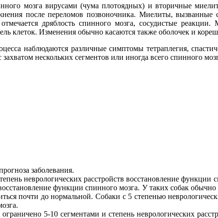
нного мозга вирусами (чума плотоядных) и вторичные миели
ожнения после переломов позвоночника. Миелиты, вызванные
отмечается дряблость спинного мозга, сосудистые реакции. 
бель клеток. Изменения обычно касаются также оболочек и коре
оцесса наблюдаются различные симптомы тетраплегия, спастиче
захватом нескольких сегментов или иногда всего спинного мозг
прогноза заболевания.
тепень неврологических расстройств восстановление функции сп
 восстановление функции спинного мозга. У таких собак обычно 
виться почти до нормальной. Собаки с 5 степенью неврологичес
озга.
ограничено 5-10 сегментами и степень неврологических расстр