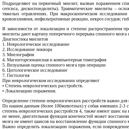
Подразделяют на первичный миелит, вызван поражением спи
сепсиса, дискоспондилиты). Травматические миелиты – осл
тяжелых отравлениях. При макроскопическом исследовании 
кровоизлияния, инфильтративные реакции, некроз сосудов; ги
В зависимости от локализации и степени распространения пр
миелиты дают картину поперечного перерыва спинного мозга с 
Диагностика миелитов
1. Неврологическое исследование
2. Исследование ликвора
3. Миелография
4. Магниторезонансная и компьютерная томография
5. Визуальная оценка спинного мозга при операции
6. Цитологическое исследование
7. Гистология
При неврологическом исследовании определяют
• Степень неврологических расстройств.
• Локализацию поражения.
Определение степени неврологических расстройств важно для 
По нашим данным (более 100животных) у собак имевших 2-3 с
степень неврологических расстройств 4, также имеют шанс на
не менее, двигательная функция конечностей может восстано
мозга не имеют шансов на восстановление функции спинного м
Важно определить локализацию поражения, если повреждение 