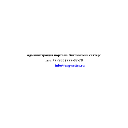
администрация портала Английский сеттер:
тел.:+7 (963) 777-87-78
e-mail:
info@eng-setter.ru