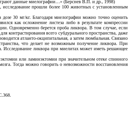
рают данные миелографии…» (Берснев В.П. и др., 1998)
, исследование прошли более 100 животных с установленным
 дозе 30 мг/кг. Благодаря миелографии можно точно оценить
звился как осложнение листеза либо в результате компрессии
и. Одновременно берется проба ликвора. В том случае, если
для контрастирования всего субдурального пространства, даже
роводится атланто-окципитальная, а затем люмбальная. Связано
странства, что делает не возможным получение ликвора. При
а. Исследование ликвора при миелитах может иметь решающее
нэктомии или ламинэктомии при значительном отеке спинного
мозга. Тогда можно говорить о невозможности восстановления
С.368.