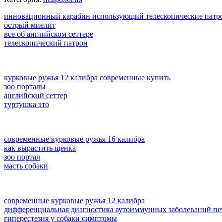
инновационный карабин использующий телескопические патр
острый миелит
все об английском сеттере
телескопический патрон
курковые ружья 12 калибра современные купить
зоо порталы
английский сеттер
туртушка это
современные курковые ружья 16 калибра
как вырастить щенка
зоо портал
масть собаки
современные курковые ружья 12 калибра
дифференциальная диагностика аутоиммунных заболеваний пе
гиперестезия у собаки симптомы