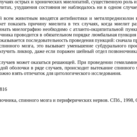
учаях острых и хронических миелопатий, существенную роль иг
итах, ухудшения состояния не наблюдалось ни в одном случае
й всем животным вводятся антибиотики и метилпреднизолон в
ет показать причину миелита в тех случаях, когда миелит ра
нать миелографию необходимо с атланто-окципитальной пункци
чника проводится в обязательном порядке люмбальная пункция 
оказывается последовательность проведения пункций: сначала п
к спинного мозга, это вызывает уменьшение субдурального про
олучить ликвор, даже если поражен шейный отдел позвоночник
е случаев может оказаться решающей. При проведении гемилами
дой оболочки в ряде случаев, происходит вытекание спинного 
ожно взять отпечаток для цитологического исследования.
 816
ночника, спинного мозга и периферических нервов. СПб., 1998, 