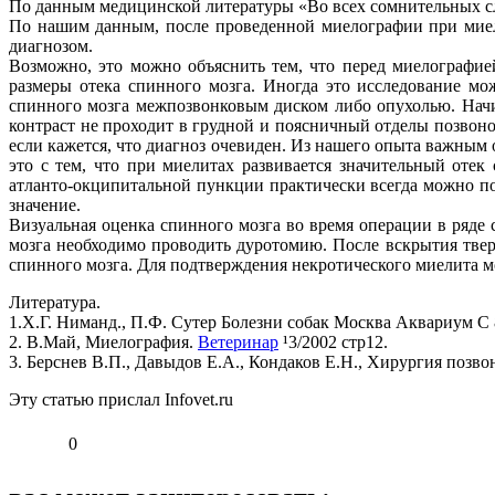
По данным медицинской литературы «Во всех сомнительных сл
По нашим данным, после проведенной миелографии при миел
диагнозом.
Возможно, это можно объяснить тем, что перед миелографие
размеры отека спинного мозга. Иногда это исследование мож
спинного мозга межпозвонковым диском либо опухолью. Начи
контраст не проходит в грудной и поясничный отделы позвоно
если кажется, что диагноз очевиден. Из нашего опыта важным 
это с тем, что при миелитах развивается значительный оте
атланто-окципитальной пункции практически всегда можно п
значение.
Визуальная оценка спинного мозга во время операции в ряд
мозга необходимо проводить дуротомию. После вскрытия твер
спинного мозга. Для подтверждения некротического миелита м
Литература.
1.Х.Г. Ниманд., П.Ф. Сутер Болезни собак Москва Аквариум С
2. В.Май, Миелография.
Ветеринар
¹3/2002 стр12.
3. Берснев В.П., Давыдов Е.А., Кондаков Е.Н., Хирургия позво
Эту статью прислал Infovet.ru
0