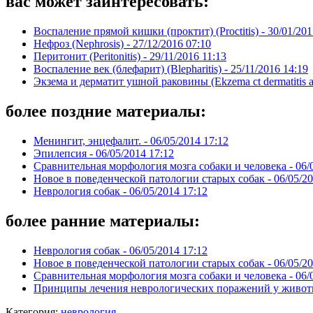
вас может заинтересовать:
Воспаление прямой кишки (проктит) (Proctitis) -
30/01/201
Нефроз (Nephrosis) -
27/12/2016 07:10
Перитонит (Peritonitis) -
29/11/2016 11:13
Воспаление век (блефарит) (Blepharitis) -
25/11/2016 14:19
Экзема и дерматит ушной раковины (Ekzema ct dermatitis au
более поздние материалы:
Менингит, энцефалит. -
06/05/2014 17:12
Эпилепсия -
06/05/2014 17:12
Сравнительная морфология мозга собаки и человека -
06/
Новое в поведенческой патологии старых собак -
06/05/20
Невpология собак -
06/05/2014 17:12
более ранние материалы:
Невpология собак -
06/05/2014 17:12
Новое в поведенческой патологии старых собак -
06/05/20
Сравнительная морфология мозга собаки и человека -
06/
Принципы лечения неврологических поражений у живот
Категория:
неврология