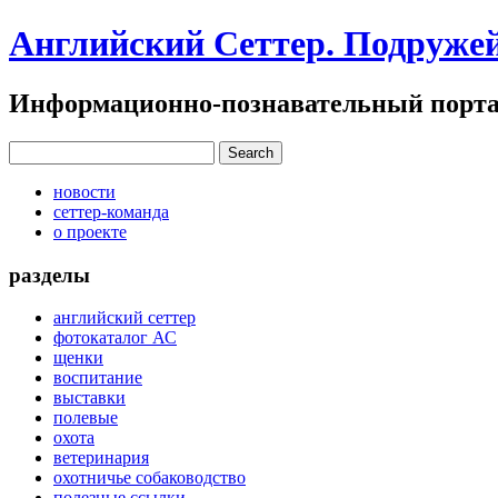
Английский Сеттер. Подруже
Информационно-познавательный портал
новости
сеттер-команда
о проекте
разделы
английский сеттер
фотокаталог АС
щенки
воспитание
выставки
полевые
охота
ветеринария
охотничье собаководство
полезные ссылки