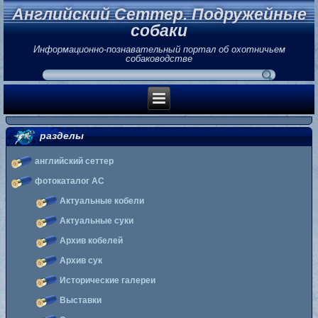
Английский Сеттер. Подружейные
собаки
Информационно-познавательный портал об охотничьем
собаководстве
разделы
английский сеттер
фотокаталог АС
Актуальные кобели
Актуальные суки
Архив кобелей
Архив сук
Исторические галереи
Выставки