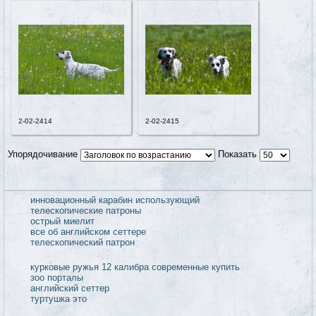
2-02-2414
2-02-2415
Упорядочивание
Показать
современные курковые ружья 12 калибра
дифференциальная диагностика аутоиммунных
заболеваний печени
гиперестезия у собаки симптомы
масти собак
миелиты
современные курковые ружья
дифференциальная диагностика заболеваний печени
гиперестезия у собак