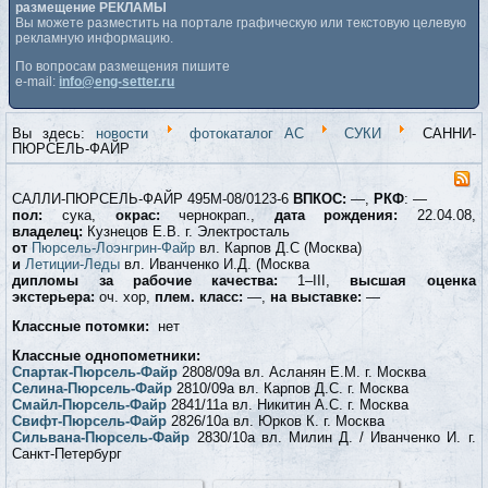
размещение РЕКЛАМЫ
Вы можете разместить на портале графическую или текстовую целевую
рекламную информацию.
По вопросам размещения пишите
e-mail:
info@eng-setter.ru
Вы здесь:
новости
фотокаталог АС
СУКИ
САННИ-
ПЮРСЕЛЬ-ФАЙР
САЛЛИ-ПЮРСЕЛЬ-ФАЙР 495М-08/0123-6
ВПКОС:
—,
РКФ
: —
пол:
сука,
окрас:
чернокрап.,
дата рождения:
22.04.08,
владелец:
Кузнецов Е.В. г. Электросталь
от
Пюрсель-Лоэнгрин-Файр
вл. Карпов Д.С (Москва)
и
Летиции-Леды
вл. Иванченко И.Д. (Москва
дипломы за рабочие качества:
1–III,
высшая оценка
экстерьера:
оч. хор,
плем. класс:
—,
на выставке:
—
Классные потомки:
нет
Классные однопометники:
Спартак-Пюрсель-Файр
2808/09а вл. Асланян Е.М. г. Москва
Селина-Пюрсель-Файр
2810/09а вл. Карпов Д.С. г. Москва
Смайл-Пюрсель-Файр
2841/11а вл. Никитин А.С. г. Москва
Свифт-Пюрсель-Файр
2826/10а вл. Юрков К. г. Москва
Сильвана-Пюрсель-Файр
2830/10а вл. Милин Д. / Иванченко И. г.
Санкт-Петербург