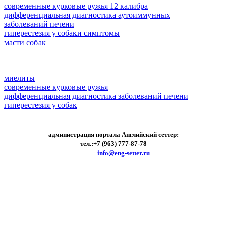
современные курковые ружья 12 калибра
дифференциальная диагностика аутоиммунных
заболеваний печени
гиперестезия у собаки симптомы
масти собак
миелиты
современные курковые ружья
дифференциальная диагностика заболеваний печени
гиперестезия у собак
администрация портала Английский сеттер:
тел.:+7 (963) 777-87-78
e-mail:
info@eng-setter.ru