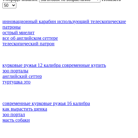
инновационный карабин использующий телескопические
патроны
острый миелит
все об английском сеттере
телескопический патрон
курковые ружья 12 калибра современные купить
зоо порталы
английский сеттер
туртушка это
современные курковые ружья 16 калибра
как вырастить щенка
зоо портал
масть собаки