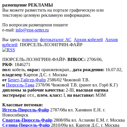
размещение РЕКЛАМЫ
Вы можете разместить на портале графическую или
текстовую целевую рекламную информацию.
По вопросам размещения пишите
e-mail:
info@eng-setter.ru
Вы здесь:
новости
фотокаталог АС
Архив кобелей
Архив
кобелей
ПЮРСЕЛЬ-ЛОЭНГРИН-ФАЙР
ПЮРСЕЛЬ-ЛОЭНГРИН-ФАЙР-
ВПКОС:
2706/06,
РКФ
: 1846271
пол:
кобель,
окрас:
оранжевокрап.,
дата рождения:
16.07.02,
владелец:
Карпов Д.С. г. Москва
от
Бенет-Тайгер-Файр
2586/02 Чижовой Т.В.
и
Пюрсель-Тама
2378/96 Чижовой Т.В. (ранее вл. Горб К.Г)
дипломы за рабочие качества:
2-III,
высшая оценка
экстерьера:
отл.,
плем. класс:
I,
на выставке:
МЗМ
Классные потомки:
Истель-Пюрсель-Файр
2787/08а вл. Ханявин Е.Н. г.
Новосибирск
Спартак-Пюрсель-Файр
2808/09а вл. Асланян Е.М. г. Москва
Селина-Пюрсель-Файр
2810/09а вл. Карпов Д.С. г. Москва