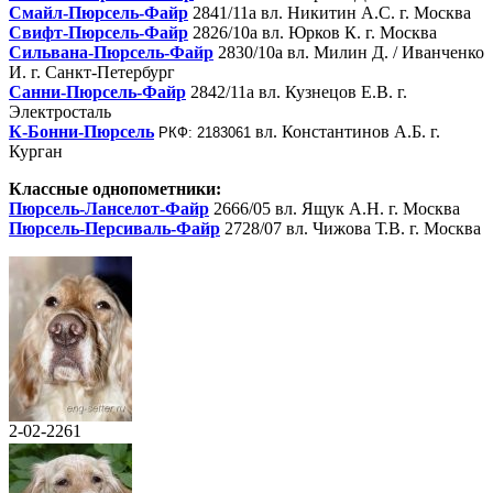
Смайл-Пюрсель-Файр
2841/11а вл. Никитин А.С. г. Москва
Свифт-Пюрсель-Файр
2826/10а вл. Юрков К. г. Москва
Сильвана-Пюрсель-Файр
2830/10а вл. Милин Д. / Иванченко
И. г. Санкт-Петербург
Санни-Пюрсель-Файр
2842/11а вл. Кузнецов Е.В. г.
Электросталь
К-Бонни
-Пюрсель
вл. Константинов А.Б. г.
РКФ: 2183061
Курган
Классные однопометники:
Пюрсель-Ланселот-Файр
2666/05 вл. Ящук А.Н. г. Москва
Пюрсель-Персиваль-Файр
2728/07 вл. Чижова Т.В. г. Москва
2-02-2261