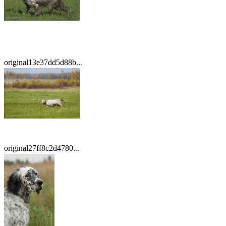
original13e37dd5d88b...
original27ff8c2d4780...