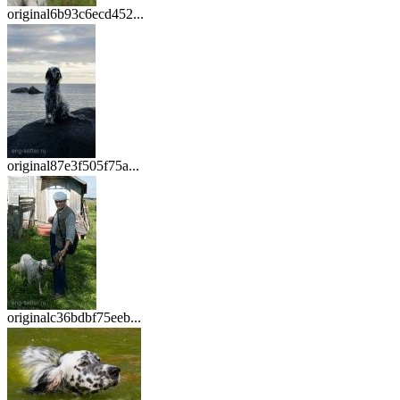
original6b93c6ecd452...
original87e3f505f75a...
originalc36bdbf75eeb...