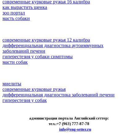
современные курковые ружья 16 калибра
как вырастить щенка
зоо портал
масть собаки
современные курковые ружья 12 калибра
дифференциальная диагностика аутоиммунных
заболеваний печени
гиперестезия у собаки симптомы
масти собак
миелиты
современные курковые ружья
дифференциальная диагностика заболеваний печени
гиперестезия у собак
администрация портала Английский сеттер:
тел.:+7 (963) 777-87-78
e-mail:
info@eng-setter.ru