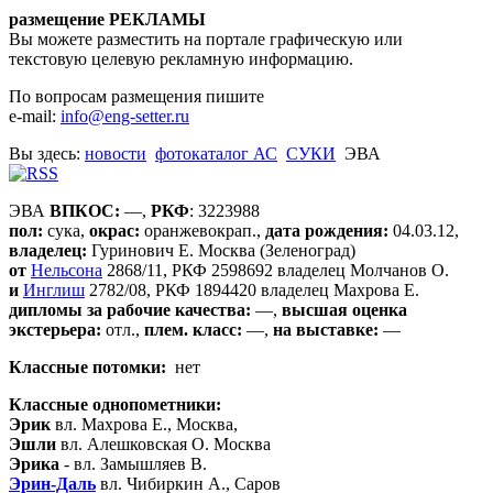
размещение РЕКЛАМЫ
Вы можете разместить на портале графическую или
текстовую целевую рекламную информацию.
По вопросам размещения пишите
e-mail:
info@eng-setter.ru
Вы здесь:
новости
фотокаталог АС
СУКИ
ЭВА
ЭВА
ВПКОС:
—,
РКФ
: 3223988
пол:
сука,
окрас:
оранжевокрап.,
дата рождения:
04.03.12,
владелец:
Гуринович Е. Москва (Зеленоград)
от
Нельсона
2868/11, РКФ 2598692 владелец Молчанов О.
и
Инглиш
2782/08, РКФ 1894420 владелец Махрова Е.
дипломы за рабочие качества:
—,
высшая оценка
экстерьера:
отл.,
плем. класс:
—,
на выставке:
—
Классные потомки:
нет
Классные однопометники:
Эрик
вл. Махрова Е., Москва,
Эшли
вл. Алешковская О. Москва
Эрика
- вл. Замышляев В.
Эрин-Даль
вл. Чибиркин А., Саров