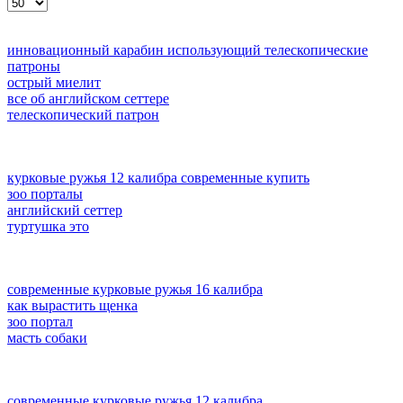
инновационный карабин использующий телескопические
патроны
острый миелит
все об английском сеттере
телескопический патрон
курковые ружья 12 калибра современные купить
зоо порталы
английский сеттер
туртушка это
современные курковые ружья 16 калибра
как вырастить щенка
зоо портал
масть собаки
современные курковые ружья 12 калибра