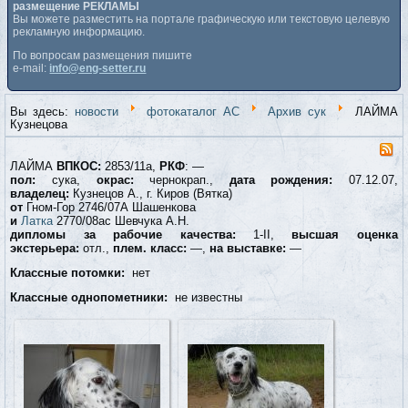
размещение РЕКЛАМЫ
Вы можете разместить на портале графическую или текстовую целевую
рекламную информацию.
По вопросам размещения пишите
e-mail:
info@eng-setter.ru
Вы здесь:
новости
фотокаталог АС
Архив сук
ЛАЙМА
Кузнецова
ЛАЙМА
ВПКОС:
2853/11а,
РКФ
: —
пол:
сука,
окрас:
чернокрап.,
дата рождения:
07.12.07,
владелец:
Кузнецов А., г. Киров (Вятка)
от
Гном-Гор 2746/07А Шашенкова
и
Латка
2770/08ас Шевчука А.Н.
дипломы за рабочие качества:
1-II,
высшая оценка
экстерьера:
отл.,
плем. класс:
—,
на выставке:
—
Классные потомки:
нет
Классные однопометники:
не известны