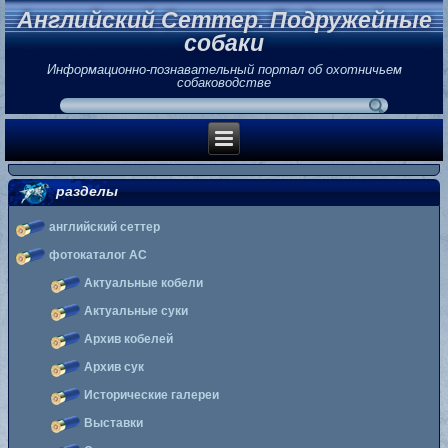
Английский Сеттер. Подружейные
собаки
Информационно-познавательный портал об охотничьем
собаководстве
разделы
английский сеттер
фотокаталог АС
Актуальные кобели
Актуальные суки
Архив кобелей
Архив сук
Исторические галереи
Выставки