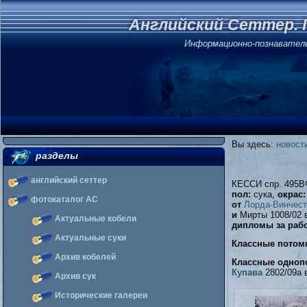
Английский Сеттер. 
Информационно-познавател
Вы здесь:
новост
разделы
английский сеттер
КЕССИ спр. 495В
пол:
сука,
окрас:
фотокаталог АС
от
Лорда-Винчест
и
Мирты 1008/02 в
Актуальные кобели
дипломы за рабо
Актуальные суки
Классные потом
Архив кобелей
Классные одноп
Купава
2802/09а в
Архив сук
Исторические галереи