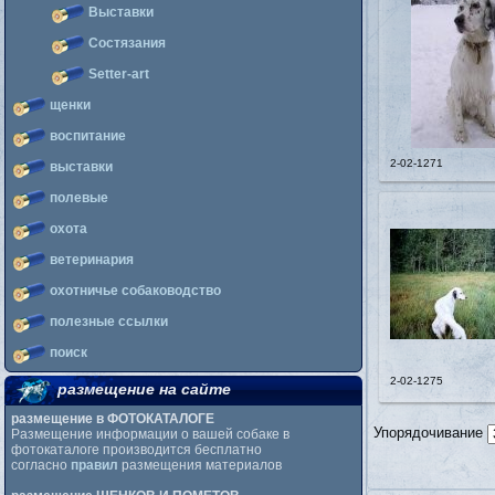
Выставки
Состязания
Setter-art
щенки
воспитание
2-02-1271
выставки
полевые
охота
ветеринария
охотничье собаководство
полезные ссылки
поиск
2-02-1275
размещение на сайте
размещение в ФОТОКАТАЛОГЕ
Упорядочивание
Размещение информации о вашей собаке в
фотокаталоге производится бесплатно
согласно
правил
размещения материалов