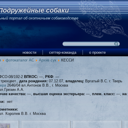
Подружейные собаки
ьный портал об охотничьем собаководстве
новости
сеттер-команда
о проекте
и
фотокаталог АС
Архив сук
КЕССИ
ФСО-08/192-2
ВПКОС:
—,
РКФ
: —
трехцвет.,
дата рождения:
07.12.07,
владелец:
Вргатый В.С. г. Тверь
ера
2646/04 вл.Антонов В.В., г. Москва
л.Грезин А.А.
чие качества:
—,
высшая оценка экстерьера:
—,
плем. класс:
—,
на
ки:
нет
ометники:
л. Королев В.В. г. Москва