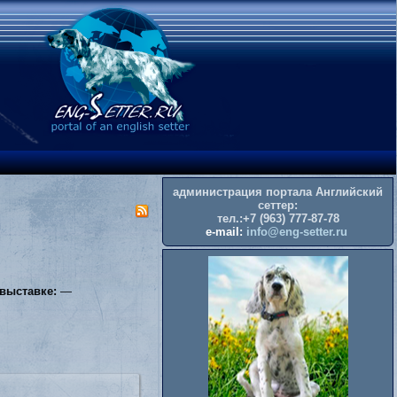
администрация портала Английский
сеттер:
тел.:+7 (963) 777-87-78
e-mail:
info@eng-setter.ru
 выставке:
—