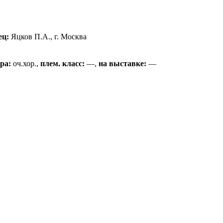
ец:
Яцков П.А., г. Москва
ра:
оч.хор.,
плем. класс:
—,
на выставке:
—