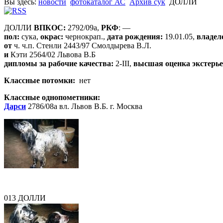
Вы здесь:
новости
фотокаталог АС
Архив сук
ДОЛЛИ
ДОЛЛИ
ВПКОС:
2792/09а,
РКФ
: —
пол:
сука,
окрас:
чернокрап.,
дата рождения:
19.01.05,
владел
от
ч. ч.п. Стенли 2443/97 Смолдырева В.Л.
и
Кэти 2564/02 Львова В.Б
дипломы за рабочие качества:
2-III,
высшая оценка экстерье
Классные потомки:
нет
Классные однопометники:
Дарси
2786/08а вл. Львов В.Б. г. Москва
013 ДОЛЛИ