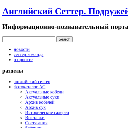
Английский Сеттер. Подруже
Информационно-познавательный портал
новости
сеттер-команда
о проекте
разделы
английский сеттер
фотокаталог АС
Актуальные кобели
Актуальные суки
Архив кобелей
Архив сук
Исторические галереи
Выставки
Состязания
Setter-art