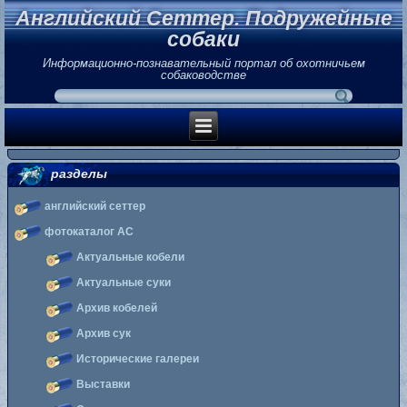
Английский Сеттер. Подружейные
собаки
Информационно-познавательный портал об охотничьем
собаководстве
разделы
английский сеттер
фотокаталог АС
Актуальные кобели
Актуальные суки
Архив кобелей
Архив сук
Исторические галереи
Выставки