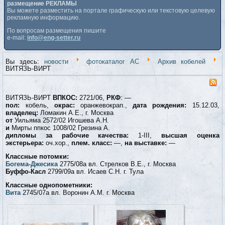
размещение РЕКЛАМЫ
Вы можете разместить на портале графическую или текстовую целевую
рекламную информацию.
По вопросам размещения пишите
e-mail:
info@eng-setter.ru
Вы здесь:
новости
фотокаталог АС
Архив кобелей
ВИТЯЗЬ-ВИРТ
ВИТЯЗЬ-ВИРТ
ВПКОС:
2721/06,
РКФ
: —
пол:
кобель,
окрас:
оранжевокрап.,
дата рождения:
15.12.03,
владелец:
Ломакин А.Е., г. Москва
от
Уильяма 2572/02 Игошева А.Н.
и
Мирты ппкос 1008/02 Грезина А.
дипломы за рабочие качества:
1-III,
высшая оценка
экстерьера:
оч.хор.,
плем. класс:
—,
на выставке:
—
Классные потомки:
Богема-Джесика
2775/08а вл. Стрелков В.Е., г. Москва
Буффо-Касл
2799/09а вл. Исаев С.Н. г. Тула
Классные однопометники:
Вита
2745/07а вл. Воронин А.М. г. Москва