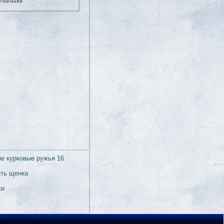
2-03-0249
е курковые ружья 16
ить щенка
ки