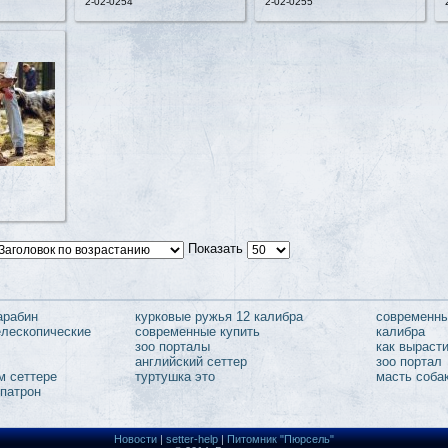
2-02-0254
2-02-0255
Показать
арабин
курковые ружья 12 калибра
современны
лескопические
современные купить
калибра
зоо порталы
как выраст
английский сеттер
зоо портал
м сеттере
туртушка это
масть соба
 патрон
Новости
|
setter-help
|
Питомник "Пюрсель"