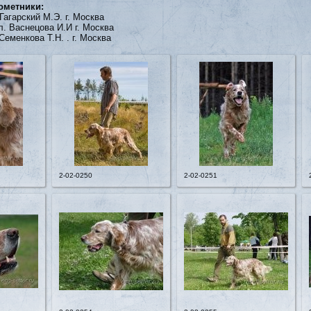
ометники:
Гагарский М.Э. г. Москва
л. Васнецова И.И г. Москва
Семенкова Т.Н. . г. Москва
2-02-0250
2-02-0251