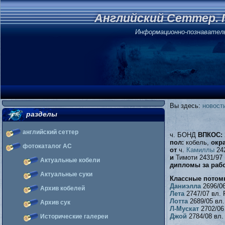
Английский Сеттер. 
Информационно-познавател
Вы здесь:
новост
разделы
английский сеттер
ч. БОНД
ВПКОС:
пол:
кобель,
окра
фотокаталог АС
от
ч.
Камиллы
242
и
Тимоти 2431/97
Актуальные кобели
дипломы за рабо
Актуальные суки
Классные потом
Даниэлла
2696/06
Архив кобелей
Лета
2747/07 вл. 
Лотта
2689/05 вл.
Архив сук
Л-Мускат
2702/06
Джой
2784/08 вл.
Исторические галереи