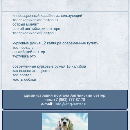
современные курковые ружья 12 калибра
дифференциальная диагностика аутоиммунных
заболеваний печени
гиперестезия у собаки симптомы
масти собак
миелиты
современные курковые ружья
дифференциальная диагностика заболеваний печени
гиперестезия у собак
администрация портала Английский сеттер:
тел.:+7 (963) 777-87-78
e-mail:
info@eng-setter.ru