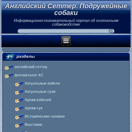
Английский Сеттер. Подружейные
собаки
Информационно-познавательный портал об охотничьем
собаководстве
разделы
английский сеттер
фотокаталог АС
Актуальные кобели
Актуальные суки
Архив кобелей
Архив сук
Исторические галереи
Выставки