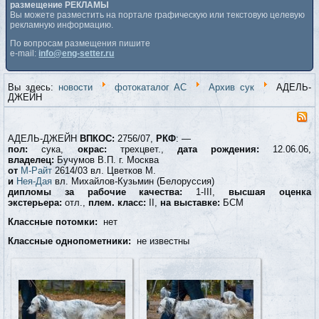
размещение РЕКЛАМЫ
Вы можете разместить на портале графическую или текстовую целевую
рекламную информацию.
По вопросам размещения пишите
e-mail:
info@eng-setter.ru
Вы здесь:
новости
фотокаталог АС
Архив сук
АДЕЛЬ-
ДЖЕЙН
АДЕЛЬ-ДЖЕЙН
ВПКОС:
2756/07,
РКФ
: —
пол:
сука,
окрас:
трехцвет.,
дата рождения:
12.06.06,
владелец:
Бучумов В.П. г. Москва
от
М-Райт
2614/03 вл. Цветков М.
и
Нея-Дая
вл. Михайлов-Кузьмин (Белоруссия)
дипломы за рабочие качества:
1-III,
высшая оценка
экстерьера:
отл.,
плем. класс:
II,
на выставке:
БСМ
Классные потомки:
нет
Классные однопометники:
не известны