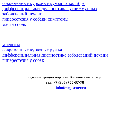
современные курковые ружья 12 калибра
дифференциальная диагностика аутоиммунных
заболеваний печени
гиперестезия у собаки симптомы
масти собак
миелиты
современные курковые ружья
дифференциальная диагностика заболеваний печени
гиперестезия у собак
администрация портала Английский сеттер:
тел.:+7 (963) 777-87-78
e-mail:
info@eng-setter.ru