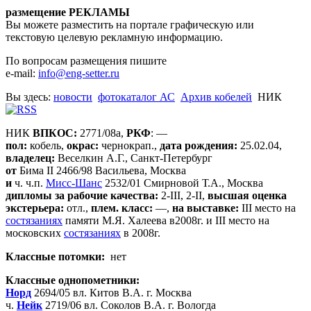
размещение РЕКЛАМЫ
Вы можете разместить на портале графическую или
текстовую целевую рекламную информацию.
По вопросам размещения пишите
e-mail:
info@eng-setter.ru
Вы здесь:
новости
фотокаталог АС
Архив кобелей
НИК
НИК
ВПКОС:
2771/08а,
РКФ
: —
пол:
кобель,
окрас:
чернокрап.,
дата рождения:
25.02.04,
владелец:
Веселкин А.Г., Санкт-Петербург
от
Бима II 2466/98 Васильева, Москва
и
ч. ч.п.
Мисс-Шанс
2532/01 Смирновой Т.А., Москва
дипломы за рабочие качества:
2-III, 2-II,
высшая оценка
экстерьера:
отл.,
плем. класс:
—,
на выставке:
III место на
состязаниях
памяти М.Я. Халеева в2008г. и III место на
московских
состязаниях
в 2008г.
Классные потомки:
нет
Классные однопометники:
Норд
2694/05 вл. Китов В.А. г. Москва
ч.
Нейк
2719/06 вл. Соколов В.А. г. Вологда