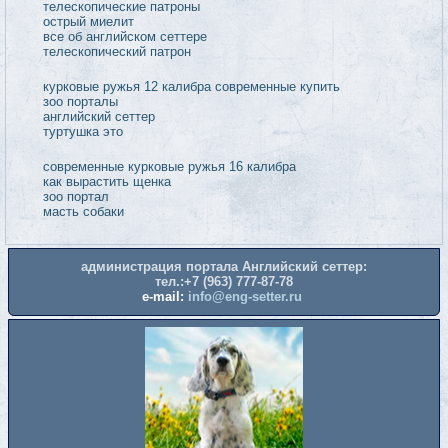
дифференциальная диагностика а
заболеваний печени
гиперестезия у собаки симптомы
масти собак
миелиты
современные курковые ружья
дифференциальная диагностика за
гиперестезия у собак
администрация портала Английский сеттер:
тел.:+7 (963) 777-87-78
e-mail:
info@eng-setter.ru