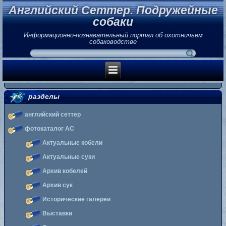
Английский Сеттер. Подружейные
собаки
Информационно-познавательный портал об охотничьем
собаководстве
разделы
английский сеттер
фотокаталог АС
Актуальные кобели
Актуальные суки
Архив кобелей
Архив сук
Исторические галереи
Выставки