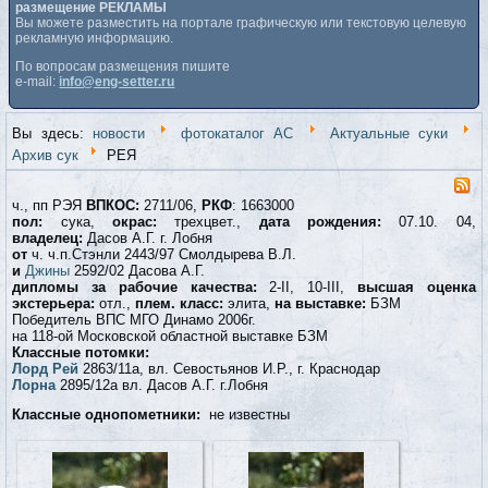
размещение РЕКЛАМЫ
Вы можете разместить на портале графическую или текстовую целевую
рекламную информацию.
По вопросам размещения пишите
e-mail:
info@eng-setter.ru
Вы здесь:
новости
фотокаталог АС
Актуальные суки
Архив сук
РЕЯ
ч., пп РЭЯ
ВПКОС:
2711/06,
РКФ
: 1663000
пол:
сука,
окрас:
трехцвет.,
дата рождения:
07.10. 04,
владелец:
Дасов А.Г. г. Лобня
от
ч. ч.п.Стэнли 2443/97 Смолдырева В.Л.
и
Джины
2592/02 Дасова А.Г.
дипломы за рабочие качества:
2-II, 10-III,
высшая оценка
экстерьера:
отл.,
плем. класс:
элита,
на выставке:
БЗМ
Победитель ВПС МГО Динамо 2006г.
на 118-ой Московской областной выставке БЗМ
Классные потомки:
Лорд Рей
2863/11а, вл. Севостьянов И.Р., г. Краснодар
Лорна
2895/12a вл. Дасов А.Г. г.Лобня
Классные однопометники:
не известны