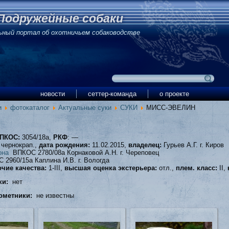
Подружейные собаки
ьный портал об охотничьем собаководстве
новости
сеттер-команда
о проекте
и
фотокаталог
Актуальные суки
СУКИ
МИСС-ЭВЕЛИН
ПКОС:
3054/18а,
РКФ
: —
чернокрап.,
дата рождения:
11.02.2015,
владелец:
Гурьев А.Г. г. Киров
она
ВПКОС 2780/08а Корнаковой А.Н. г. Череповец
2960/15а Каплина И.В. г. Вологда
чие качества:
1-III,
высшая оценка экстерьера:
отл.,
плем. класс:
II,
ки:
нет
ометники:
не известны