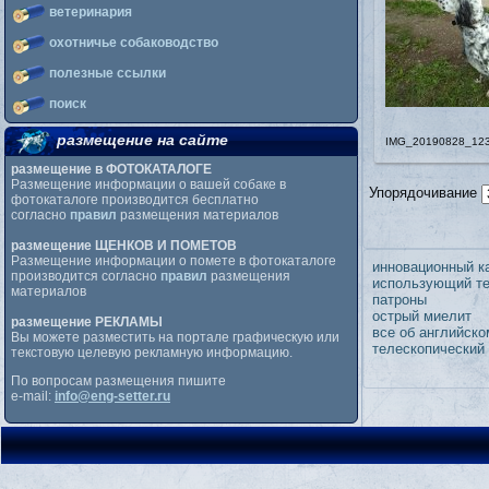
ветеринария
охотничье собаководство
полезные ссылки
поиск
размещение на сайте
IMG_20190828_12
размещение в ФОТОКАТАЛОГЕ
Размещение информации о вашей собаке в
Упорядочивание
фотокаталоге производится бесплатно
согласно
правил
размещения материалов
размещение ЩЕНКОВ И ПОМЕТОВ
Размещение информации о помете в фотокаталоге
инновационный к
производится согласно
правил
размещения
использующий те
материалов
патроны
острый миелит
размещение РЕКЛАМЫ
все об английско
Вы можете разместить на портале графическую или
телескопический
текстовую целевую рекламную информацию.
По вопросам размещения пишите
e-mail:
info@eng-setter.ru