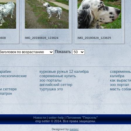
3608
IMG_20190828_123624
IMG_20190828_123625
Показать
арабин
курковые ружья 12 калибра
современны
лескопические
современные купить
калибра
зоо порталы
как выраст
английский сеттер
зоо портал
м сеттере
туртушка это
масть соба
 патрон
Новости
|
setter-help
|
Питомник "Пюрсель"
eng-setter © 2014. Все права защищены.
Designed by
parsec
.