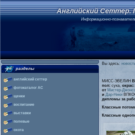
Английский Сеттер. 
Информационно-познавател
Вы здесь:
новост
разделы
английский сеттер
МИСС-ЭВЕЛИН
В
пол:
сука,
окрас:
фотокаталог АС
от
Мистер-Джонс
и
Дар-Ники
ВПКОС 
щенки
дипломы за рабо
воспитание
Классные потом
выставки
Классные одноп
полевые
охота