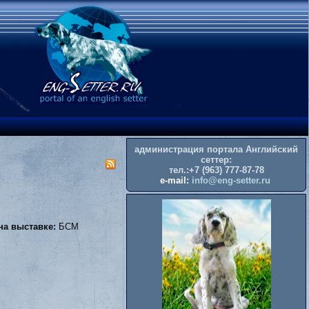
администрация портала Английский
сеттер:
тел.:+7 (963) 777-87-78
e-mail:
info@eng-setter.ru
на выставке:
БСМ