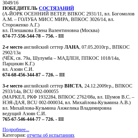
3049/16
ПОБЕДИТЕЛЬ
СОСТЯЗАНИЙ
(А-ЙОРК ОСЕННИЙ ВЕТЕР, ВПКОС 2931/11, вл. Богомолов
А.М. – ГОЛУБА МИСС МИРА, ВПКОС 3026/14, вл.
Стороженко А.Г.)
вл. Плешакова Елена Валентиновна (Москва)
674-77-556-544-78 – 75б. - III
2-е место
английский сеттер
ЛАНА
, 07.05.2010гр., ВПКОС
2902/13а
(ЧЁК, св. 79а, Шулумба – МАДЛЕН, ППКОС 1018/14а,
Парцикян К.Г.)
вл. Азоян С.И.
674-68-456-344-87 – 72б. – III
3-е место
английский сеттер
ВИСТА
, 24.12.2009гр., ВПКОС
2933/14а, BCU 002-000055
(МАРКЕЛ, РКФ 1932284, ВПКОС 2762/08а, вл. Шумов В.С. –
НЭЯ-ДАЯ, BCU 002-000034, вл. Михайлова-Кузьмина А.В.)
вл. Михайлова-Кузьмина Анжелика Владимировна
ведущий Азоян С.И.
765-67-546-444-77 – 72б. - III
Подробнее...
Категория:
отчеты об испытаниях