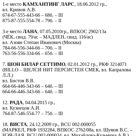
1-е место
КАМХАНТИНГ ЛАРС
, 18.06.2012 гр.,
вл. Кривов А.В.
674-67-555-443-66 – 68б. – III
875-87-555-554-78 – 79б. – II
3-е место
ЛАНА
, 07.05.2010гр., ВПКОС 2902/13а
(ЧЁК, свид. 79/ас – МАДЛЕН, свид. 116/ас)
вл. Азоян Степан Иванович (Москва)
784-66-556-344-66 – 70б. – II
763-56-556-334-66 – 65б. – III
7.
ШОН БИЛАР СЕТТИМО
, 02.01.2012 гр., РКФ 3214071
(BILLO – ШЕЛСИ НИТ ПЕРСИСТЕН СМЕК, вл. Капралова
Л.Л.)
вл. Бистов В.В.
664-66-446-343-66 – 64б. – III
664-66-446-343-66 – 64б. – III
12.
РАДА
, 04.04.2015 гр.,
вл. Кузнецов А.И.
764-87-546-554-77 – 75б. – III
18.
ВИСТА
, 24.12.2009 гр., BCU 002-000055
(МАРКЕЛ, РКФ 1932284, ВПКОС 2762/08а, вл. Шумов В.С. –
НЭЯ-ДАЯ, BCU 002-000034, вл. Михайлова-Кузьмина А.В.)