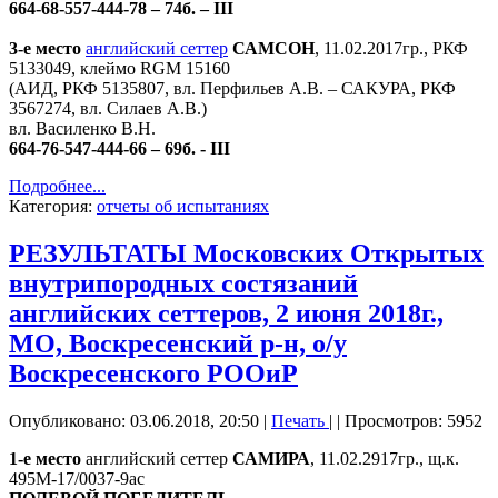
664-68-557-444-78 – 74б. – III
3-е место
английский сеттер
САМСОН
, 11.02.2017гр., РКФ
5133049, клеймо RGM 15160
(АИД, РКФ 5135807, вл. Перфильев А.В. – САКУРА, РКФ
3567274, вл. Силаев А.В.)
вл. Василенко В.Н.
664-76-547-444-66 – 69б. - III
Подробнее...
Категория:
отчеты об испытаниях
РЕЗУЛЬТАТЫ Московских Открытых
внутрипородных состязаний
английских сеттеров, 2 июня 2018г.,
МО, Воскресенский р-н, о/у
Воскресенского РООиР
Опубликовано: 03.06.2018, 20:50
|
Печать
|
| Просмотров: 5952
1-е место
английский сеттер
САМИРА
, 11.02.2917гр., щ.к.
495М-17/0037-9ас