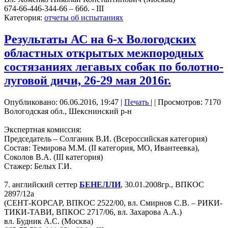
674-66-446-344-66 – 66б. - III
Категория:
отчеты об испытаниях
Результаты АС на 6-х Вологодских
областных открытых межпородных
состязаниях легавых собак по болотно-
луговой дичи, 26-29 мая 2016г.
Опубликовано: 06.06.2016, 19:47
|
Печать
|
| Просмотров: 7170
Вологодская обл., Шекснинский р-н
Экспертная комиссия:
Председатель – Солганик В.И. (Всероссийская категория)
Состав: Темирова М.М. (II категория, МО, Ивантеевка),
Соколов В.А. (III категория)
Стажер: Белых Г.И.
7. английский сеттер
БЕНЕЛЛИ
, 30.01.2008гр., ВПКОС
2897/12а
(СЕНТ-КОРСАР, ВПКОС 2522/00, вл. Смирнов С.В. – РИКИ-
ТИКИ-ТАВИ, ВПКОС 2717/06, вл. Захарова А.А.)
вл. Будник А.С. (Москва)