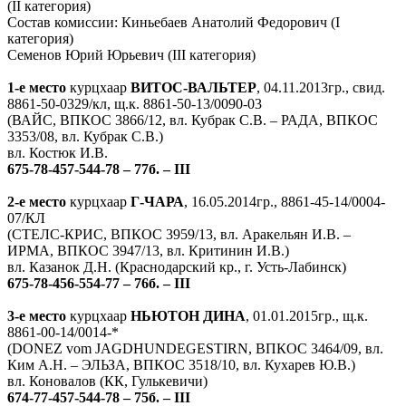
(II категория)
Состав комиссии: Киньебаев Анатолий Федорович (I
категория)
Семенов Юрий Юрьевич (III категория)
1-е место
курцхаар
ВИТОС-ВАЛЬТЕР
, 04.11.2013гр., свид.
8861-50-0329/кл, щ.к. 8861-50-13/0090-03
(ВАЙС, ВПКОС 3866/12, вл. Кубрак С.В. – РАДА, ВПКОС
3353/08, вл. Кубрак С.В.)
вл. Костюк И.В.
675-78-457-544-78 – 77б. – III
2-е место
курцхаар
Г-ЧАРА
, 16.05.2014гр., 8861-45-14/0004-
07/КЛ
(СТЕЛС-КРИС, ВПКОС 3959/13, вл. Аракельян И.В. –
ИРМА, ВПКОС 3947/13, вл. Критинин И.В.)
вл. Казанок Д.Н. (Краснодарский кр., г. Усть-Лабинск)
675-78-456-554-77 – 76б. – III
3-е место
курцхаар
НЬЮТОН ДИНА
, 01.01.2015гр., щ.к.
8861-00-14/0014-*
(DONEZ vom JAGDHUNDEGESTIRN, ВПКОС 3464/09, вл.
Ким А.Н. – ЭЛЬЗА, ВПКОС 3518/10, вл. Кухарев Ю.В.)
вл. Коновалов (КК, Гулькевичи)
674-77-457-544-78 – 75б. – III