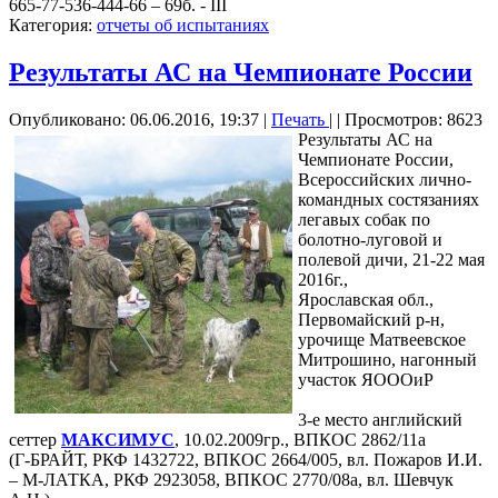
665-77-536-444-66 – 69б. - III
Категория:
отчеты об испытаниях
Результаты АС на Чемпионате России
Опубликовано: 06.06.2016, 19:37
|
Печать
|
| Просмотров: 8623
Результаты АС на
Чемпионате России,
Всероссийских лично-
командных состязаниях
легавых собак по
болотно-луговой и
полевой дичи, 21-22 мая
2016г.,
Ярославская обл.,
Первомайский р-н,
урочище Матвеевское
Митрошино, нагонный
участок ЯОООиР
3-е место английский
сеттер
МАКСИМУС
, 10.02.2009гр., ВПКОС 2862/11а
(Г-БРАЙТ, РКФ 1432722, ВПКОС 2664/005, вл. Пожаров И.И.
– М-ЛАТКА, РКФ 2923058, ВПКОС 2770/08а, вл. Шевчук