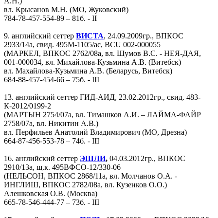
А.Н.)
вл. Крысанов М.Н. (МО, Жуковский)
784-78-457-554-89 – 81б. - II
9. английский сеттер
ВИСТА
, 24.09.2009гр., ВПКОС
2933/14а, свид. 495М-1105/ас, BCU 002-000055
(МАРКЕЛ, ВПКОС 2762/08а, вл. Шумов В.С. - НЕЯ-ДАЯ,
001-000034, вл. Михайлова-Кузьмина А.В. (Витебск)
вл. Махайлова-Кузьмина А.В. (Беларусь, Витебск)
684-88-457-454-66 – 75б. - III
13. английский сеттер ГИД-АИД, 23.02.2012гр., свид. 483-
К-2012/0199-2
(МАРТЫН 2754/07а, вл. Тимашков А.И. – ЛАЙМА-ФАЙР
2758/07а, вл. Никитин А.В.)
вл. Перфильев Анатолий Владимирович (МО, Дрезна)
664-87-456-553-78 – 74б. - III
16. английский сеттер
ЭШЛИ
,
04.03.2012гр., ВПКОС
2910/13а, щ.к. 495ВФСО-12/330-06
(НЕЛЬСОН, ВПКОС 2868/11а, вл. Молчанов О.А. -
ИНГЛИШ, ВПКОС 2782/08а, вл. Кузенков О.О.)
Алешковская О.В. (Москва)
665-78-546-444-77 – 73б. - III