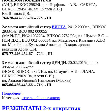
ПОЛЕВОЙ ПОБЕДИТЕЛЬ
(АИД, ВПКОС 2982/6а, вл. Перфильев А.В. - САКУРА,
ВПКОС 2945/14а, вл. Силаев А.В.)
Вл. Шишов Д.В.
764-78-447-555-78 – 77б. - III
2-е место
английский сеттер
ВИСТА
, 24.12.2009гр., ВПКОС
2933/14а, BCU 002-000055
(МАРКЕЛ, РКФ 1932284, ВПКОС 2762/08а, вл. Шумов В.С. –
НЭЯ-ДАЯ, BCU 002-000034, вл. Михайлова-Кузьмина А.В.)
вл. Михайлова-Кузьмина Анжелика Владимировна
ведущий Азоян С.И.
675-77-446-454-67 – 72б. – III
3-е место
английский сеттер
ДЕНДИ
, 20.02.2015гр., щ.к.
495М-15/0052-2/ас
(ИСАК. ВПКОС 2825/10а, вл. Самунин А.И. – ЛАНА.
ВПКОС 2902/13а, Азоян С.И.)
вл. Авилов Николай Иванович (Москва)
865-86-456-443-66 – 71б. - III
Подробнее...
Категория:
отчеты об испытаниях
РЕЗУЛЬТАТЫ 2-х открытых