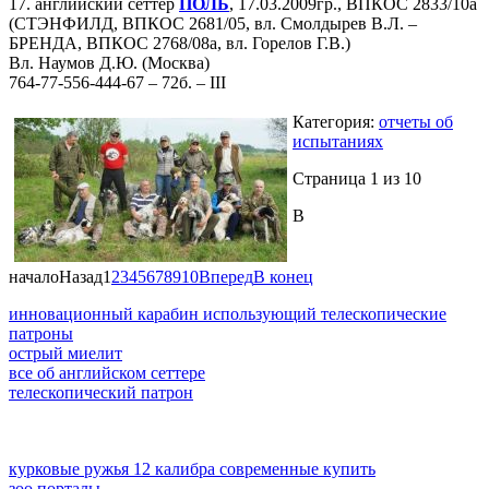
17. английский сеттер
ПОЛЬ
, 17.03.2009гр., ВПКОС 2833/10а
(СТЭНФИЛД, ВПКОС 2681/05, вл. Смолдырев В.Л. –
БРЕНДА, ВПКОС 2768/08а, вл. Горелов Г.В.)
Вл. Наумов Д.Ю. (Москва)
764-77-556-444-67 – 72б. – III
Категория:
отчеты об
испытаниях
Страница 1 из 10
В
начало
Назад
1
2
3
4
5
6
7
8
9
10
Вперед
В конец
инновационный карабин использующий телескопические
патроны
острый миелит
все об английском сеттере
телескопический патрон
курковые ружья 12 калибра современные купить
зоо порталы