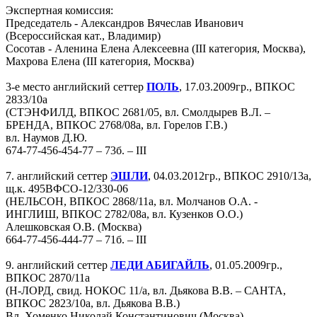
Экспертная комиссия:
Председатель - Александров Вячеслав Иванович
(Всероссийская кат., Владимир)
Сосотав - Аленина Елена Алексеевна (III категория, Москва),
Махрова Елена (III категория, Москва)
3-е место английский сеттер
ПОЛЬ
, 17.03.2009гр., ВПКОС
2833/10а
(СТЭНФИЛД, ВПКОС 2681/05, вл. Смолдырев В.Л. –
БРЕНДА, ВПКОС 2768/08а, вл. Горелов Г.В.)
вл. Наумов Д.Ю.
674-77-456-454-77 – 73б. – III
7. английский сеттер
ЭШЛИ
, 04.03.2012гр., ВПКОС 2910/13а,
щ.к. 495ВФСО-12/330-06
(НЕЛЬСОН, ВПКОС 2868/11а, вл. Молчанов О.А. -
ИНГЛИШ, ВПКОС 2782/08а, вл. Кузенков О.О.)
Алешковская О.В. (Москва)
664-77-456-444-77 – 71б. – III
9. английский сеттер
ЛЕДИ АБИГАЙЛЬ
, 01.05.2009гр.,
ВПКОС 2870/11а
(Н-ЛОРД, свид. НОКОС 11/а, вл. Дьякова В.В. – САНТА,
ВПКОС 2823/10а, вл. Дьякова В.В.)
Вл. Хоменко Николай Константинович (Москва)