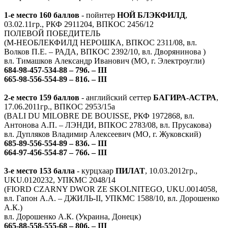
1-е место 160 баллов
- пойнтер
НОЙ БЛЭКФИЛД
,
03.02.11гр., РКФ 2911204, ВПКОС 2456/12
ПОЛЕВОЙ ПОБЕДИТЕЛЬ
(М-НЕОБЛЕКФИЛД НЕРОШКА, ВПКОС 2311/08, вл.
Волков П.Е. – РАДА, ВПКОС 2392/10, вл. Дворянинова )
вл. Тимашков Александр Иванович (МО, г. Электроугли)
684-98-457-534-88 – 79б. – III
665-98-556-554-89 – 81б. – III
2-е место 159 баллов
- английский сеттер
БАГИРА-АСТРА
,
17.06.2011гр., ВПКОС 2953/15а
(BALI DU MILOBRE DE BOUISSE, РКФ 1972868, вл.
Антонова А.П. – ЛЭНДИ, ВПКОС 2783/08, вл. Прусакова)
вл. Дупляков Владимир Алексеевич (МО, г. Жуковский)
685-89-556-554-89 – 83б. – III
664-97-456-554-87 – 76б. – III
3-е место 153 балла
- курцхаар
ПИЛАТ
, 10.03.2012гр.,
UKU.0120232, УПКМС 2048/14
(FIORD CZARNY DWOR ZE SKOLNITEGO, UKU.0014058,
вл. Гапон А.А. – ДЖИЛЬ-II, УПКМС 1588/10, вл. Дорошенко
А.К.)
вл. Дорошенко А.К. (Украина, Донецк)
665-88-558-555-68 – 80б. – III