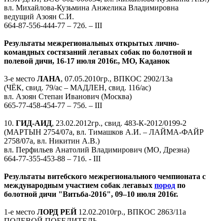
вл. Михайлова-Кузьмина Анжелика Владимировна
ведущий Азоян С.И.
664-87-556-444-77 – 72б. – III
Результаты межрегиональных открытых лично-
командных состязаний легавых собак по болотной и
полевой дичи, 16-17 июля 2016г., МО, Каданок
3-е место
ЛАНА
, 07.05.2010гр., ВПКОС 2902/13а
(ЧЁК, свид. 79/ас – МАДЛЕН, свид. 116/ас)
вл. Азоян Степан Иванович (Москва)
665-77-458-454-77 – 75б. – III
10.
ГИД-АИД
, 23.02.2012гр., свид. 483-К-2012/0199-2
(МАРТЫН 2754/07а, вл. Тимашков А.И. – ЛАЙМА-ФАЙР
2758/07а, вл. Никитин А.В.)
вл. Перфильев Анатолий Владимирович (МО, Дрезна)
664-77-355-453-88 – 71б. - III
Результаты витебского межрегионального чемпионата с
международным участием собак легавых
пород
по
болотной дичи "Витьба-2016", 09–10 июля 2016г.
1-е место
ЛОРД РЕЙ
12.02.2010гр., ВПКОС 2863/11а
ПОЛЕВОЙ ПОБЕДИТЕЛЬ