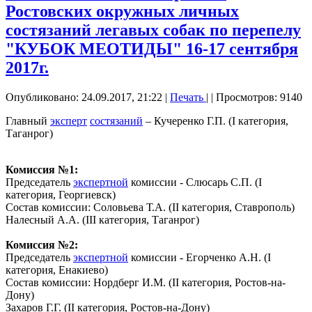
Ростовских окружных личных
состязаний легавых собак по перепелу
"КУБОК МЕОТИДЫ" 16-17 сентября
2017г.
Опубликовано: 24.09.2017, 21:22
|
Печать
|
| Просмотров: 9140
Главный
эксперт
состязаний
– Кучеренко Г.П. (I категория,
Таганрог)
Комиссия №1:
Председатель
экспертной
комиссии - Слюсарь С.П. (I
категория, Георгиевск)
Состав комиссии: Соловьева Т.А. (II категория, Ставрополь)
Налесный А.А. (III категория, Таганрог)
Комиссия №2:
Председатель
экспертной
комиссии - Егорченко А.Н. (I
категория, Енакиево)
Cостав комиссии: Нордберг И.М. (II категория, Ростов-на-
Дону)
Захаров Г.Г. (II категория, Ростов-на-Дону)