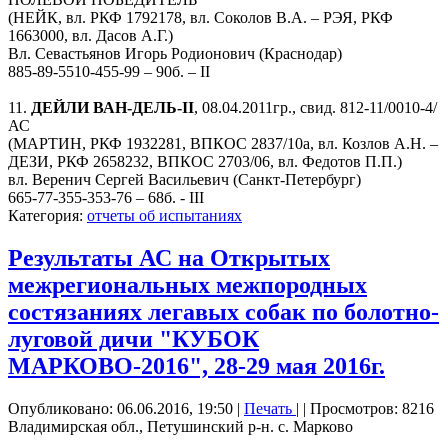
(НЕЙК, вл. РКФ 1792178, вл. Соколов В.А. – РЭЯ, РКФ
1663000, вл. Дасов А.Г.)
Вл. Севастьянов Игорь Родионович (Краснодар)
885-89-5510-455-99 – 90б. – II
11.
ДЕЙЛИ ВАН-ДЕЛЬ-II
, 08.04.2011гр., свид. 812-11/0010-4/
АС
(МАРТИН, РКФ 1932281, ВПКОС 2837/10а, вл. Козлов А.Н. –
ДЕЗИ, РКФ 2658232, ВПКОС 2703/06, вл. Федотов П.П.)
вл. Веренич Сергей Васильевич (Санкт-Петербург)
665-77-355-353-76 – 68б. - III
Категория:
отчеты об испытаниях
Результаты АС на Открытых
межрегиональных межпородных
состязаниях легавых собак по болотно-
луговой дичи "КУБОК
МАРКОВО-2016", 28-29 мая 2016г.
Опубликовано: 06.06.2016, 19:50
|
Печать
|
| Просмотров: 8216
Владимирская обл., Петушинский р-н. с. Марково