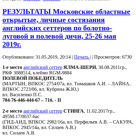
РЕЗУЛЬТАТЫ Московские областные
открытые, личные состязания
английских сеттеров по болотно-
луговой и полевой дичи, 25-26 мая
2019г.
Опубликовано: 31.05.2019, 20:14
|
Печать
|
| Просмотров: 6730
1-е место
английский сеттер
ЯЛМА-ШЕРИ
, 30.08.2011гр.,
РКФ 3088514, клеймо RGM-9884
ПОЛЕВОЙ ПОБЕДИТЕЛЬ
(МАРТЫН, ВПКОС 2754/07а, вл. Тимашков А.И. – ЛАЙНА,
ВПКОС 2723/06, вл. Кубрина Ж.Ю.)
вл. Василенко П.С.
784-76-446-444-67 – 71б. - II
2-е место
английский сеттер
СТИНГА
, 11.02.2017гр.,
495М-17/0037-6ас
(ГИД-АИД, ВПКОС 2982/16а, вл. Перфильев А.В. – САКУРА,
ВПКОС 2945/14а, вл. Силаев А.В.)
вл. Силаев А.В.