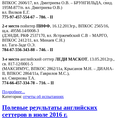
ВПКОС 2606/17, вл. Дмитриева О.В. – БРУНГИЛЬДА, свид.
195М-877/п. вл. Дмитриева О.В.)
вл. Вилков Е.Г.
775-97-457-554-67 – 78б. - II
2-е место
пойнтер
ПИФФ
, 16.12.2013гр., ВПКОС 2565/16,
щ.к. 495М-14/0008-3
(ДЭНДИ, РКФ 2537170, вл. Ястржембский С.В – МАРГО,
ВПКОС 2412/11, вл. Минаев С.Н.)
вл. Таги-Заде О.Э.
784-67-556-343-88 – 74б. - II
3-е место
английский сеттер
ЛЕДИ МАСКОТ
, 13.05.2012гр.,
св. 817-12/0001-5
(МАКСИМУС, ВПКОС 2862/11а, Крысанов М.Н. – ДИАНА-
II, ВПКОС 2864/11а, Гаврилов М.С.),
вл. Смирнова Т.А.
774-66-457-334-78 – 71б. – II
Подробнее...
Категория:
отчеты об испытаниях
Полевые результаты английских
сеттеров в июле 2016 г.