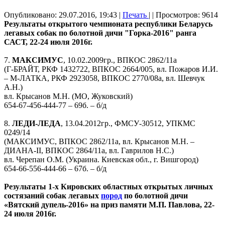
Опубликовано: 29.07.2016, 19:43
|
Печать
|
| Просмотров: 9614
Результаты открытого чемпионата республики Беларусь
легавых собак по болотной дичи "Горка-2016" ранга
САСТ, 22-24 июля 2016г.
7.
МАКСИМУС
, 10.02.2009гр., ВПКОС 2862/11а
(Г-БРАЙТ, РКФ 1432722, ВПКОС 2664/005, вл. Пожаров И.И.
– М-ЛАТКА, РКФ 2923058, ВПКОС 2770/08а, вл. Шевчук
А.Н.)
вл. Крысанов М.Н. (МО, Жуковский)
654-67-456-444-77 – 69б. – б/д
8.
ЛЕДИ-ЛЕДА
, 13.04.2012гр., ФМСУ-30512, УПКМС
0249/14
(МАКСИМУС, ВПКОС 2862/11а, вл. Крысанов М.Н. –
ДИАНА-II, ВПКОС 2864/11а, вл. Гаврилов Н.С.)
вл. Черепан О.М. (Украина. Киевская обл., г. Вишгород)
654-66-556-444-66 – 67б. – б/д
Результаты 1-х Кировских областных открытых личных
состязаний собак легавых
пород
по болотной дичи
«Вятский дупель-2016» на приз памяти М.П. Павлова, 22-
24 июля 2016г.