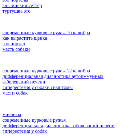
английский сеттер
туртушка это
современные курковые ружья 16 калибра
как вырастить щенка
зоо портал
масть собаки
современные курковые ружья 12 калибра
дифференциальная диагностика аутоиммунных
заболеваний печени
гиперестезия у собаки симптомы
масти собак
миелиты
современные курковые ружья
дифференциальная диагностика заболеваний печени
гиперестезия у собак